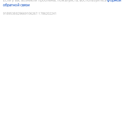
Если у вас возникли проблемы, пожалуйста, воспользуйтесь
формой
обратной связи
9189538829669106267
:
1786202241