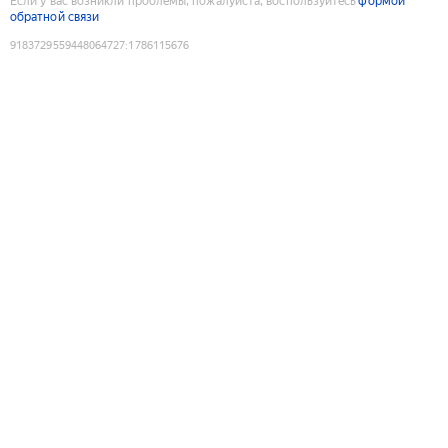
Если у вас возникли проблемы, пожалуйста, воспользуйтесь
формой
обратной связи
9183729559448064727
:
1786115676