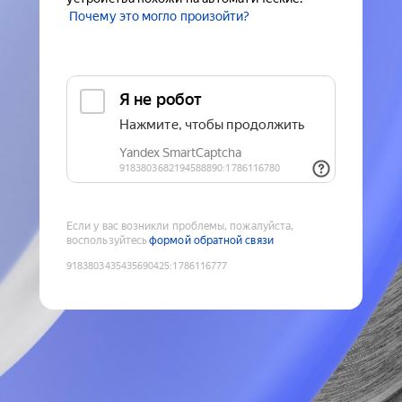
Почему это могло произойти?
Если у вас возникли проблемы, пожалуйста,
воспользуйтесь
формой обратной связи
9183803435435690425
:
1786116777