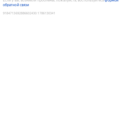
Если у вас возникли проблемы, пожалуйста, воспользуйтесь
формой
обратной связи
9184713692886602430
:
1786130341