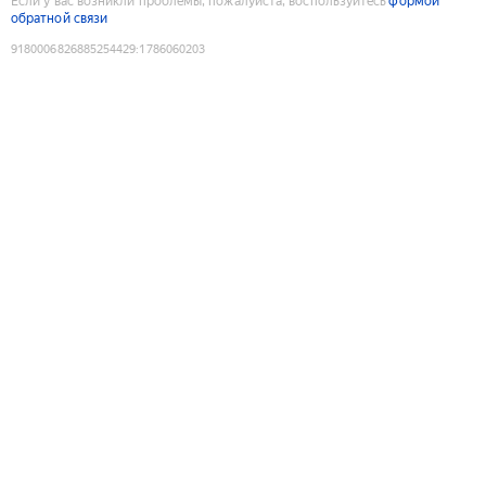
Если у вас возникли проблемы, пожалуйста, воспользуйтесь
формой
обратной связи
9180006826885254429
:
1786060203