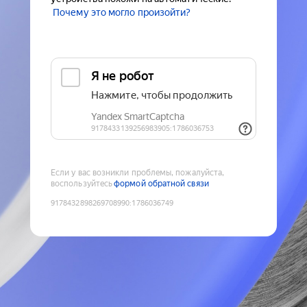
Почему это могло произойти?
Если у вас возникли проблемы, пожалуйста,
воспользуйтесь
формой обратной связи
9178432898269708990
:
1786036749