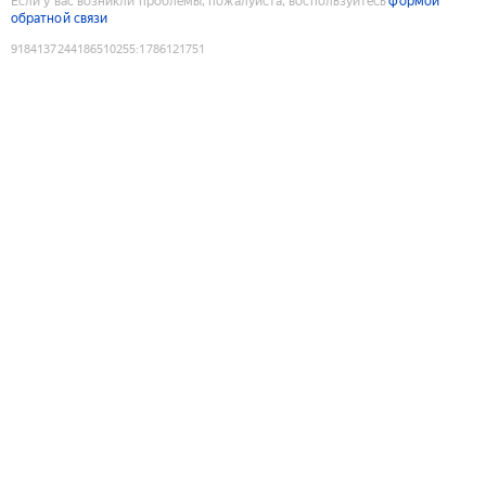
Если у вас возникли проблемы, пожалуйста, воспользуйтесь
формой
обратной связи
9184137244186510255
:
1786121751