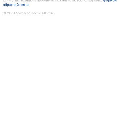
Если у вас возникли проблемы, пожалуйста, воспользуйтесь
формой
обратной связи
9179533277816951025
:
1786053146