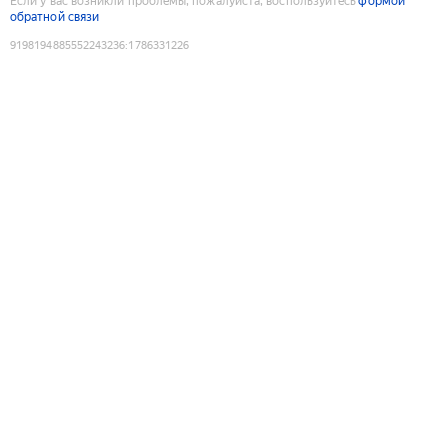
Если у вас возникли проблемы, пожалуйста, воспользуйтесь
формой
обратной связи
9198194885552243236
:
1786331226