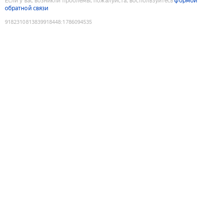
Если у вас возникли проблемы, пожалуйста, воспользуйтесь
формой
обратной связи
9182310813839918448
:
1786094535