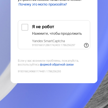
Почему это могло произойти?
Если у вас возникли проблемы, пожалуйста,
воспользуйтесь
формой обратной связи
9193166249661174481
:
1786256293