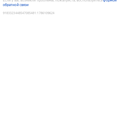
Если у вас возникли проблемы, пожалуйста, воспользуйтесь
формой
обратной связи
9183323448547085481
:
1786109624