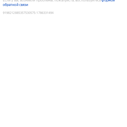
Если у вас возникли проблемы, пожалуйста, воспользуйтесь
формой
обратной связи
9198212885357530575
:
1786331494