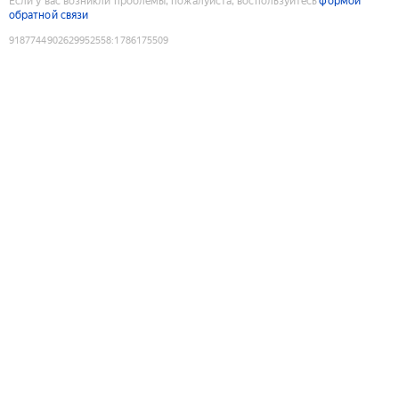
Если у вас возникли проблемы, пожалуйста, воспользуйтесь
формой
обратной связи
9187744902629952558
:
1786175509