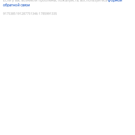
Если у вас возникли проблемы, пожалуйста, воспользуйтесь
формой
обратной связи
9175385191287751346
:
1785991335