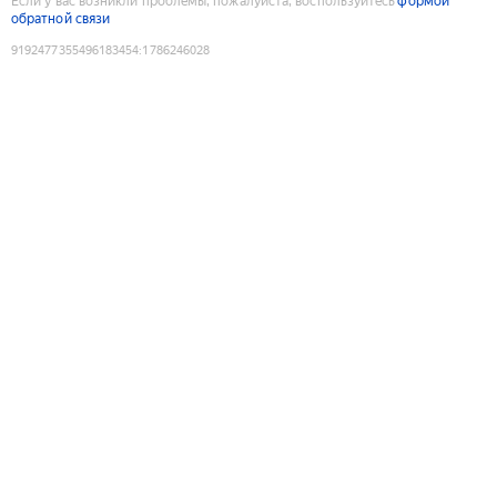
Если у вас возникли проблемы, пожалуйста, воспользуйтесь
формой
обратной связи
9192477355496183454
:
1786246028