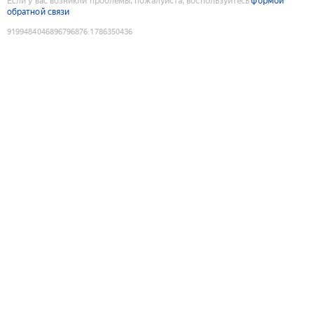
Если у вас возникли проблемы, пожалуйста, воспользуйтесь
формой
обратной связи
9199484046896796876
:
1786350436