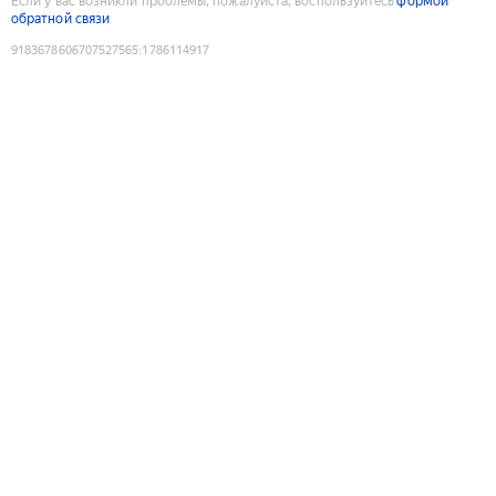
Если у вас возникли проблемы, пожалуйста, воспользуйтесь
формой
обратной связи
9183678606707527565
:
1786114917