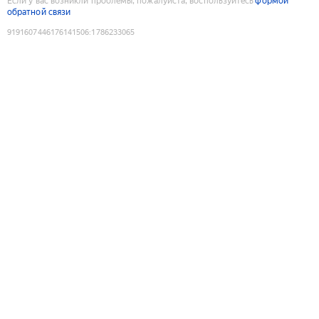
Если у вас возникли проблемы, пожалуйста, воспользуйтесь
формой
обратной связи
9191607446176141506
:
1786233065