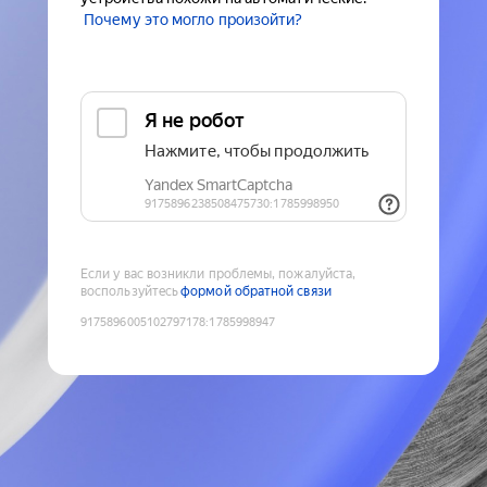
Почему это могло произойти?
Если у вас возникли проблемы, пожалуйста,
воспользуйтесь
формой обратной связи
9175896005102797178
:
1785998947