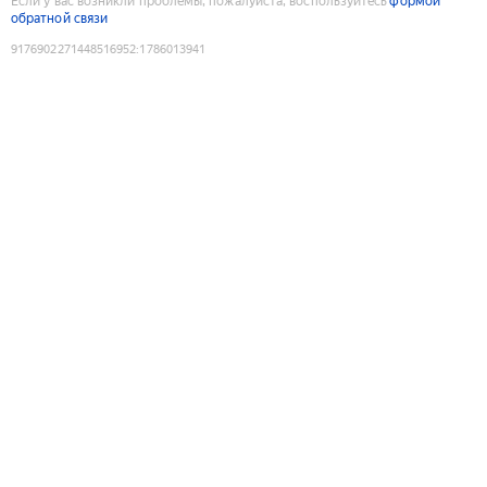
Если у вас возникли проблемы, пожалуйста, воспользуйтесь
формой
обратной связи
9176902271448516952
:
1786013941