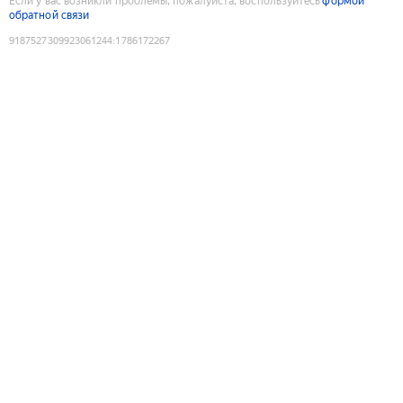
Если у вас возникли проблемы, пожалуйста, воспользуйтесь
формой
обратной связи
9187527309923061244
:
1786172267