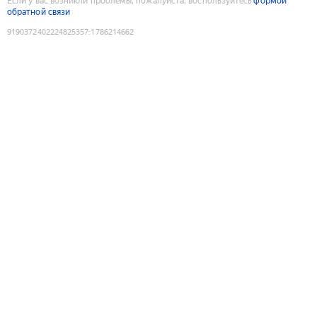
Если у вас возникли проблемы, пожалуйста, воспользуйтесь
формой
обратной связи
9190372402224825357
:
1786214662