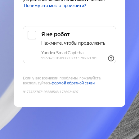
Почему это могло произойти?
Если у вас возникли проблемы, пожалуйста,
воспользуйтесь
формой обратной связи
9177422767193588543
:
1786021697