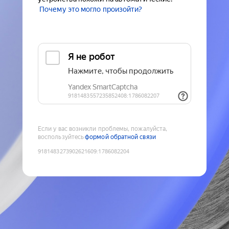
Почему это могло произойти?
Если у вас возникли проблемы, пожалуйста,
воспользуйтесь
формой обратной связи
9181483273902621609
:
1786082204