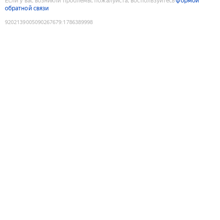
Если у вас возникли проблемы, пожалуйста, воспользуйтесь
формой
обратной связи
9202139005090267679
:
1786389998