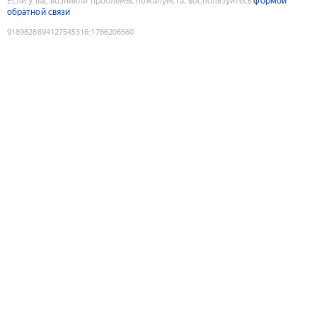
Если у вас возникли проблемы, пожалуйста, воспользуйтесь
формой
обратной связи
9189828694127545316
:
1786206560