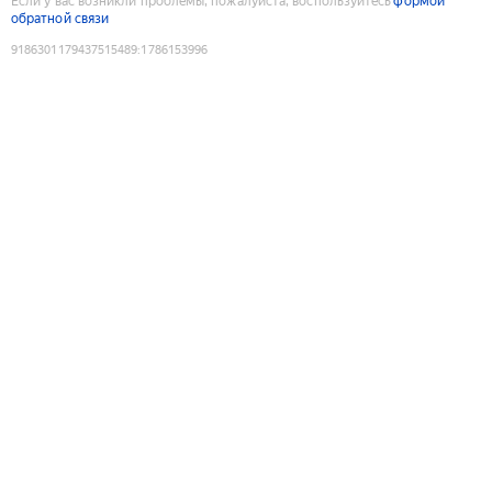
Если у вас возникли проблемы, пожалуйста, воспользуйтесь
формой
обратной связи
9186301179437515489
:
1786153996