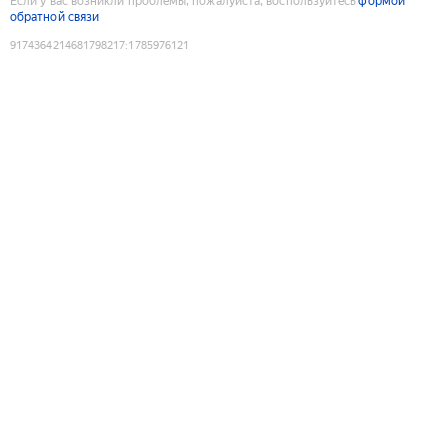
Если у вас возникли проблемы, пожалуйста, воспользуйтесь
формой
обратной связи
9174364214681798217
:
1785976121