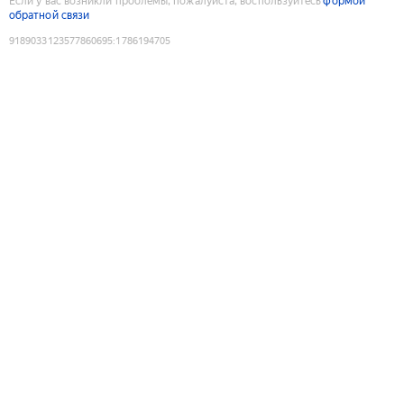
Если у вас возникли проблемы, пожалуйста, воспользуйтесь
формой
обратной связи
9189033123577860695
:
1786194705