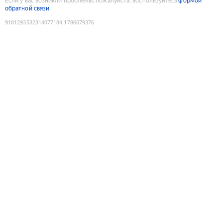
Если у вас возникли проблемы, пожалуйста, воспользуйтесь
формой
обратной связи
9181293532314077184
:
1786079376