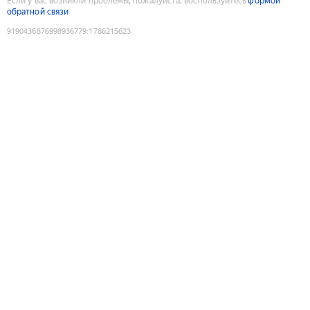
Если у вас возникли проблемы, пожалуйста, воспользуйтесь
формой
обратной связи
9190436876998936779
:
1786215623