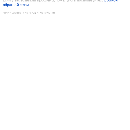
Если у вас возникли проблемы, пожалуйста, воспользуйтесь
формой
обратной связи
9191178808977001724
:
1786226678