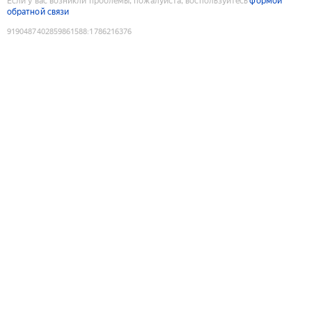
Если у вас возникли проблемы, пожалуйста, воспользуйтесь
формой
обратной связи
9190487402859861588
:
1786216376