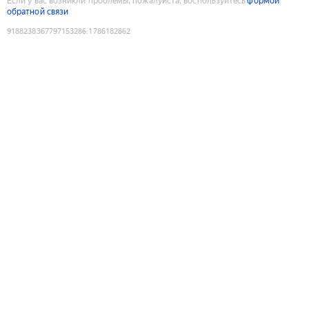
Если у вас возникли проблемы, пожалуйста, воспользуйтесь
формой
обратной связи
9188238367797153286
:
1786182862