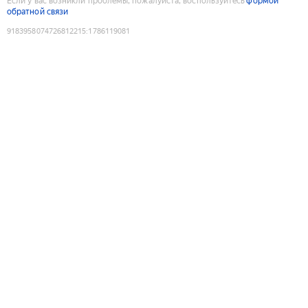
Если у вас возникли проблемы, пожалуйста, воспользуйтесь
формой
обратной связи
9183958074726812215
:
1786119081