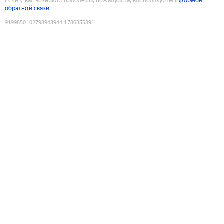
Если у вас возникли проблемы, пожалуйста, воспользуйтесь
формой
обратной связи
9199850102798943944
:
1786355891