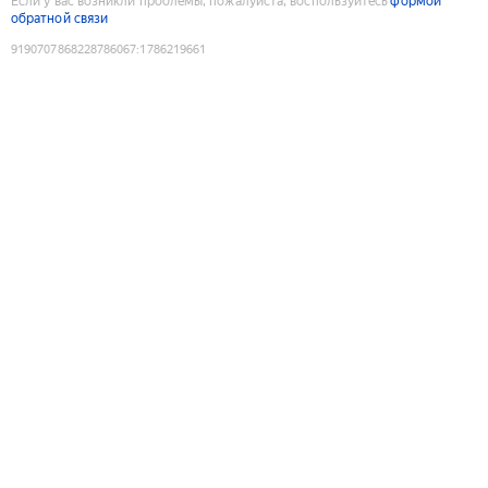
Если у вас возникли проблемы, пожалуйста, воспользуйтесь
формой
обратной связи
9190707868228786067
:
1786219661