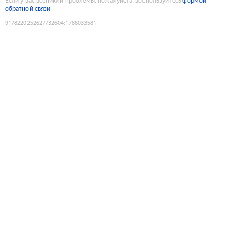
Если у вас возникли проблемы, пожалуйста, воспользуйтесь
формой
обратной связи
9178220252627732604
:
1786033581