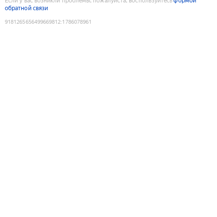
Если у вас возникли проблемы, пожалуйста, воспользуйтесь
формой
обратной связи
9181265656499669812
:
1786078961