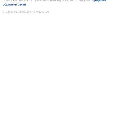
Если у вас возникли проблемы, пожалуйста, воспользуйтесь
формой
обратной связи
9192557697288503927
:
1786247225