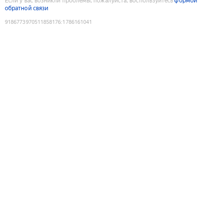
Если у вас возникли проблемы, пожалуйста, воспользуйтесь
формой
обратной связи
9186773970511858176
:
1786161041