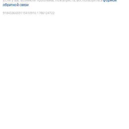
Если у вас возникли проблемы, пожалуйста, воспользуйтесь
формой
обратной связи
9184336659115410910
:
1786124722