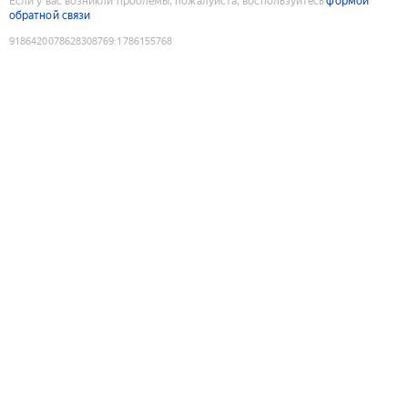
Если у вас возникли проблемы, пожалуйста, воспользуйтесь
формой
обратной связи
9186420078628308769
:
1786155768