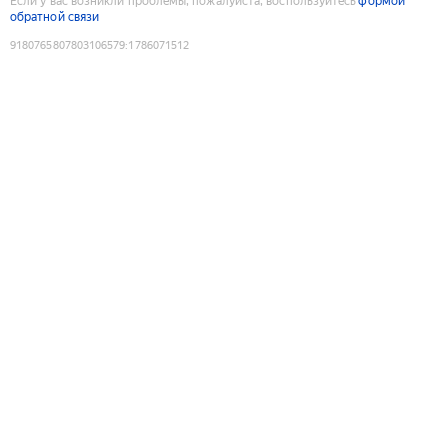
Если у вас возникли проблемы, пожалуйста, воспользуйтесь
формой
обратной связи
9180765807803106579
:
1786071512