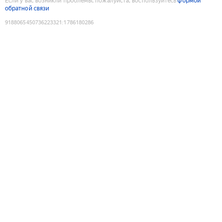
Если у вас возникли проблемы, пожалуйста, воспользуйтесь
формой
обратной связи
9188065450736223321
:
1786180286