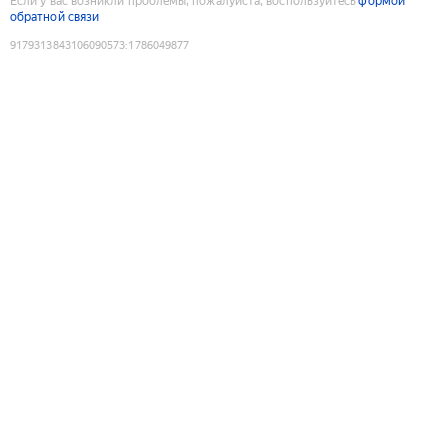
Если у вас возникли проблемы, пожалуйста, воспользуйтесь
формой
обратной связи
9179313843106090573
:
1786049877