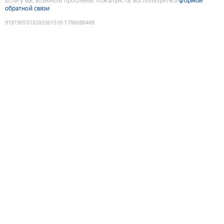
Если у вас возникли проблемы, пожалуйста, воспользуйтесь
формой
обратной связи
9181905018283361516
:
1786088488