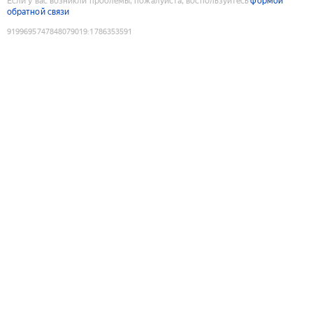
Если у вас возникли проблемы, пожалуйста, воспользуйтесь
формой
обратной связи
9199695747848079019
:
1786353591