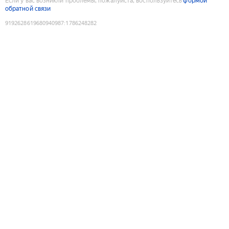
Если у вас возникли проблемы, пожалуйста, воспользуйтесь
формой
обратной связи
9192628619680940987
:
1786248282